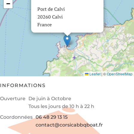
−
Port de Calvi
20260 Calvi
France
Leaflet
|
©
OpenStreetMap
INFORMATIONS
Ouverture
De juin à Octobre
Tous les jours
de 10 h à 22 h
Coordonnées
06 48 29 13 15
contact@corsicabbqboat.fr