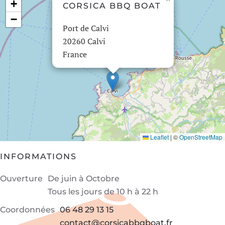
+
CORSICA BBQ BOAT
−
Port de Calvi
20260 Calvi
France
Leaflet
|
©
OpenStreetMap
INFORMATIONS
Ouverture
De juin à Octobre
Tous les jours
de 10 h à 22 h
Coordonnées
06 48 29 13 15
contact@corsicabbqboat.fr