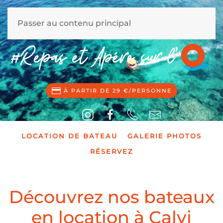
MENU
Passer au contenu principal
À PARTIR DE 29 €/PERSONNE
LOCATION DE BATEAU
GALERIE PHOTOS
RÉSERVEZ
Découvrez nos bateaux
en location à Calvi